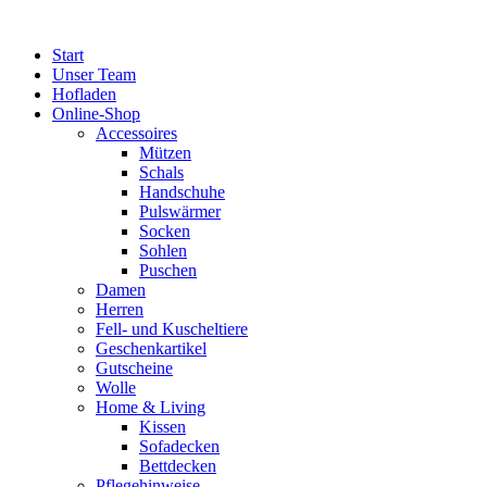
Zum
Inhalt
Start
springen
Unser Team
Hofladen
Online-Shop
Accessoires
Mützen
Schals
Handschuhe
Pulswärmer
Socken
Sohlen
Puschen
Damen
Herren
Fell- und Kuscheltiere
Geschenkartikel
Gutscheine
Wolle
Home & Living
Kissen
Sofadecken
Bettdecken
Pflegehinweise