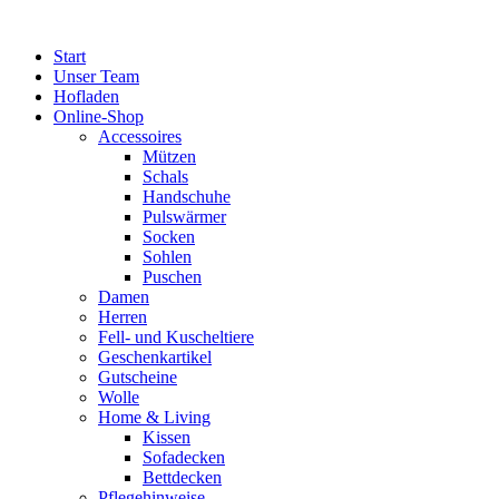
Zum
Inhalt
Start
springen
Unser Team
Hofladen
Online-Shop
Accessoires
Mützen
Schals
Handschuhe
Pulswärmer
Socken
Sohlen
Puschen
Damen
Herren
Fell- und Kuscheltiere
Geschenkartikel
Gutscheine
Wolle
Home & Living
Kissen
Sofadecken
Bettdecken
Pflegehinweise