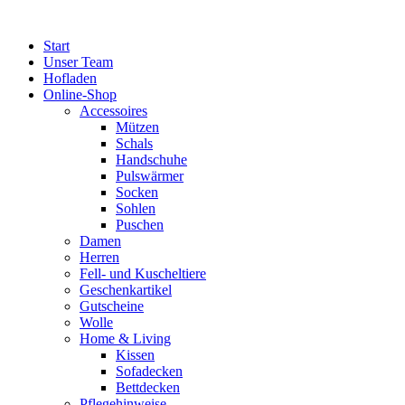
Zum
Inhalt
Start
springen
Unser Team
Hofladen
Online-Shop
Accessoires
Mützen
Schals
Handschuhe
Pulswärmer
Socken
Sohlen
Puschen
Damen
Herren
Fell- und Kuscheltiere
Geschenkartikel
Gutscheine
Wolle
Home & Living
Kissen
Sofadecken
Bettdecken
Pflegehinweise