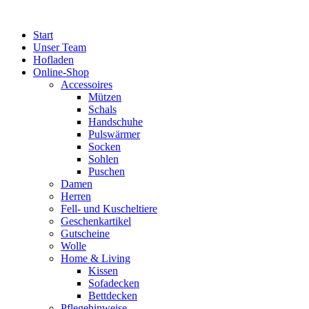
Zum
Inhalt
Start
springen
Unser Team
Hofladen
Online-Shop
Accessoires
Mützen
Schals
Handschuhe
Pulswärmer
Socken
Sohlen
Puschen
Damen
Herren
Fell- und Kuscheltiere
Geschenkartikel
Gutscheine
Wolle
Home & Living
Kissen
Sofadecken
Bettdecken
Pflegehinweise