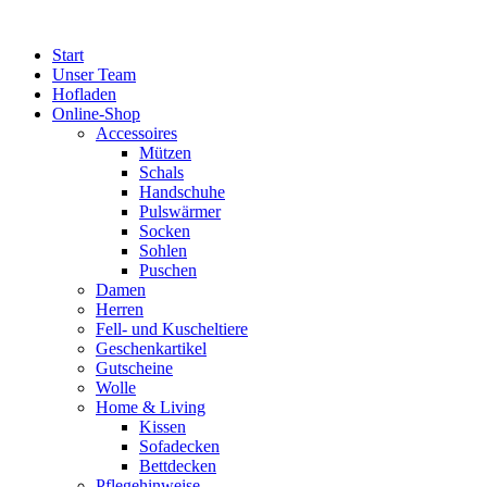
Zum
Inhalt
Start
springen
Unser Team
Hofladen
Online-Shop
Accessoires
Mützen
Schals
Handschuhe
Pulswärmer
Socken
Sohlen
Puschen
Damen
Herren
Fell- und Kuscheltiere
Geschenkartikel
Gutscheine
Wolle
Home & Living
Kissen
Sofadecken
Bettdecken
Pflegehinweise