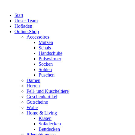
Zum
Inhalt
Start
springen
Unser Team
Hofladen
Online-Shop
Accessoires
Mützen
Schals
Handschuhe
Pulswärmer
Socken
Sohlen
Puschen
Damen
Herren
Fell- und Kuscheltiere
Geschenkartikel
Gutscheine
Wolle
Home & Living
Kissen
Sofadecken
Bettdecken
Pflegehinweise