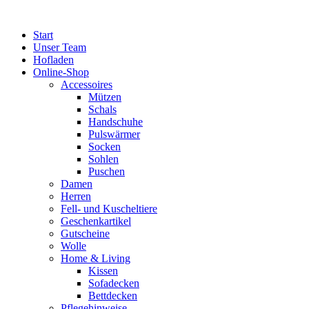
Zum
Inhalt
Start
springen
Unser Team
Hofladen
Online-Shop
Accessoires
Mützen
Schals
Handschuhe
Pulswärmer
Socken
Sohlen
Puschen
Damen
Herren
Fell- und Kuscheltiere
Geschenkartikel
Gutscheine
Wolle
Home & Living
Kissen
Sofadecken
Bettdecken
Pflegehinweise