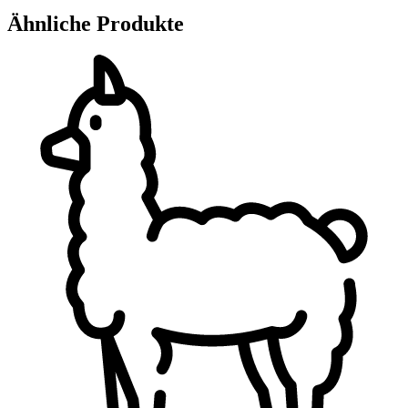
300
Ähnliche Produkte
g
Menge