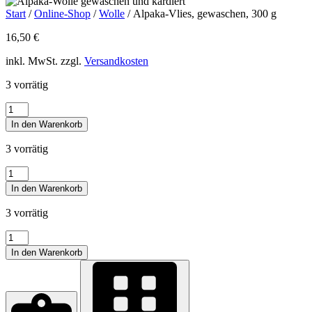
Start
/
Online-Shop
/
Wolle
/ Alpaka-Vlies, gewaschen, 300 g
16,50
€
inkl. MwSt. zzgl.
Versandkosten
3 vorrätig
Alpaka-
Vlies,
In den Warenkorb
gewaschen,
300
3 vorrätig
g
Menge
Alpaka-
Vlies,
In den Warenkorb
gewaschen,
300
3 vorrätig
g
Menge
Alpaka-
Vlies,
In den Warenkorb
gewaschen,
300
g
Menge