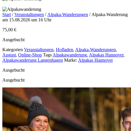
Start
/
Veranstaltungen
/
Alpaka-Wanderungen
/ Alpaka-Wanderung
am 15.08.2026 um 16 Uhr
75,00
€
Ausgebucht
Kategorien
Veranstaltungen
,
Hofladen
,
Alpaka-Wanderungen
,
August
,
Online-Shop
Tags
Alpakawanderung
,
Alpakas Hannover
,
Alpakawanderung Langenhagen
Marke:
Alpakas Hannover
Ausgebucht
Ausgebucht