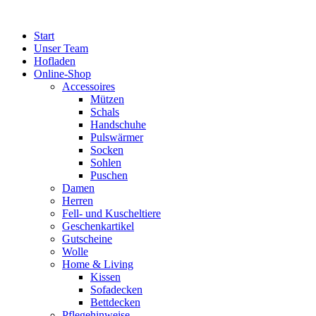
Zum
Inhalt
Start
springen
Unser Team
Hofladen
Online-Shop
Accessoires
Mützen
Schals
Handschuhe
Pulswärmer
Socken
Sohlen
Puschen
Damen
Herren
Fell- und Kuscheltiere
Geschenkartikel
Gutscheine
Wolle
Home & Living
Kissen
Sofadecken
Bettdecken
Pflegehinweise