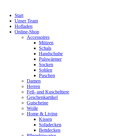
Zum
Inhalt
Start
springen
Unser Team
Hofladen
Online-Shop
Accessoires
Mützen
Schals
Handschuhe
Pulswärmer
Socken
Sohlen
Puschen
Damen
Herren
Fell- und Kuscheltiere
Geschenkartikel
Gutscheine
Wolle
Home & Living
Kissen
Sofadecken
Bettdecken
Pflegehinweise