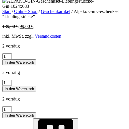
Start
/
Online-Shop
/
Geschenkartikel
/ Alpako Gin Geschenkset
“Lieblingsstücke”
Ursprünglicher
Aktueller
139,00
€
99,00
€
Preis
Preis
inkl. MwSt. zzgl.
Versandkosten
war:
ist:
139,00 €
99,00 €.
2 vorrätig
Alpako
Gin
In den Warenkorb
Geschenkset
"Lieblingsstücke"
2 vorrätig
Menge
Alpako
Gin
In den Warenkorb
Geschenkset
"Lieblingsstücke"
2 vorrätig
Menge
Alpako
Gin
In den Warenkorb
Geschenkset
"Lieblingsstücke"