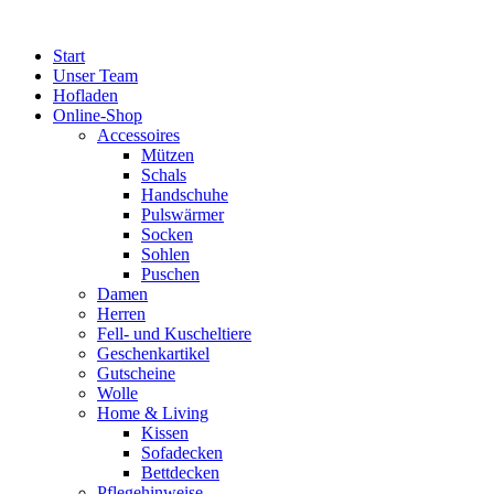
Zum
Inhalt
Start
springen
Unser Team
Hofladen
Online-Shop
Accessoires
Mützen
Schals
Handschuhe
Pulswärmer
Socken
Sohlen
Puschen
Damen
Herren
Fell- und Kuscheltiere
Geschenkartikel
Gutscheine
Wolle
Home & Living
Kissen
Sofadecken
Bettdecken
Pflegehinweise