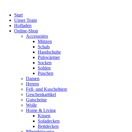
Zum
Inhalt
Start
springen
Unser Team
Hofladen
Online-Shop
Accessoires
Mützen
Schals
Handschuhe
Pulswärmer
Socken
Sohlen
Puschen
Damen
Herren
Fell- und Kuscheltiere
Geschenkartikel
Gutscheine
Wolle
Home & Living
Kissen
Sofadecken
Bettdecken
Pflegehinweise