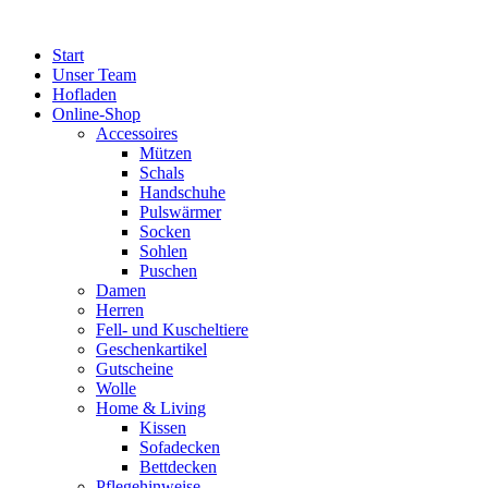
Zum
Inhalt
Start
springen
Unser Team
Hofladen
Online-Shop
Accessoires
Mützen
Schals
Handschuhe
Pulswärmer
Socken
Sohlen
Puschen
Damen
Herren
Fell- und Kuscheltiere
Geschenkartikel
Gutscheine
Wolle
Home & Living
Kissen
Sofadecken
Bettdecken
Pflegehinweise