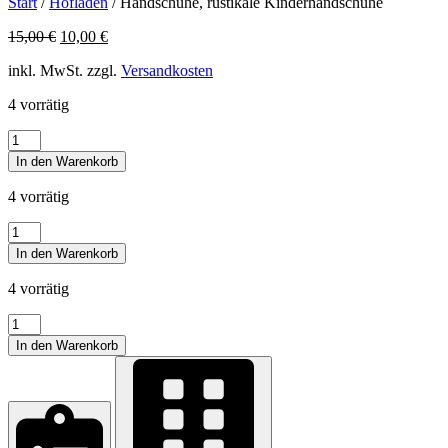
Start
/
Hofladen
/ Handschuhe, rustikale Kinderhandschuhe
Ursprünglicher
Aktueller
15,00
€
10,00
€
Preis
Preis
inkl. MwSt. zzgl.
Versandkosten
war:
ist:
15,00 €
10,00 €.
4 vorrätig
Handschuhe,
rustikale
In den Warenkorb
Kinderhandschuhe
Menge
4 vorrätig
Handschuhe,
rustikale
In den Warenkorb
Kinderhandschuhe
Menge
4 vorrätig
Handschuhe,
rustikale
In den Warenkorb
Kinderhandschuhe
Menge