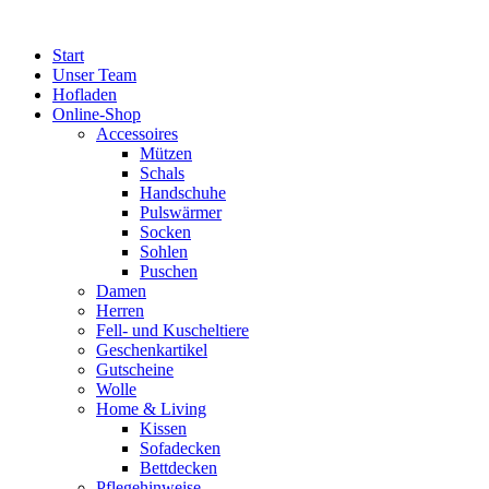
Zum
Inhalt
Start
springen
Unser Team
Hofladen
Online-Shop
Accessoires
Mützen
Schals
Handschuhe
Pulswärmer
Socken
Sohlen
Puschen
Damen
Herren
Fell- und Kuscheltiere
Geschenkartikel
Gutscheine
Wolle
Home & Living
Kissen
Sofadecken
Bettdecken
Pflegehinweise