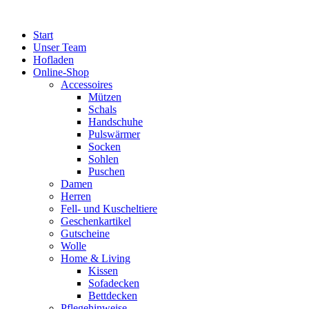
Zum
Inhalt
Start
springen
Unser Team
Hofladen
Online-Shop
Accessoires
Mützen
Schals
Handschuhe
Pulswärmer
Socken
Sohlen
Puschen
Damen
Herren
Fell- und Kuscheltiere
Geschenkartikel
Gutscheine
Wolle
Home & Living
Kissen
Sofadecken
Bettdecken
Pflegehinweise