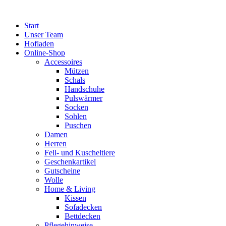
Zum
Inhalt
Start
springen
Unser Team
Hofladen
Online-Shop
Accessoires
Mützen
Schals
Handschuhe
Pulswärmer
Socken
Sohlen
Puschen
Damen
Herren
Fell- und Kuscheltiere
Geschenkartikel
Gutscheine
Wolle
Home & Living
Kissen
Sofadecken
Bettdecken
Pflegehinweise