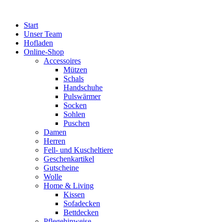
Zum
Inhalt
Start
springen
Unser Team
Hofladen
Online-Shop
Accessoires
Mützen
Schals
Handschuhe
Pulswärmer
Socken
Sohlen
Puschen
Damen
Herren
Fell- und Kuscheltiere
Geschenkartikel
Gutscheine
Wolle
Home & Living
Kissen
Sofadecken
Bettdecken
Pflegehinweise