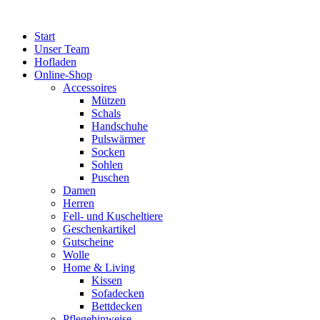
Zum
Inhalt
Start
springen
Unser Team
Hofladen
Online-Shop
Accessoires
Mützen
Schals
Handschuhe
Pulswärmer
Socken
Sohlen
Puschen
Damen
Herren
Fell- und Kuscheltiere
Geschenkartikel
Gutscheine
Wolle
Home & Living
Kissen
Sofadecken
Bettdecken
Pflegehinweise