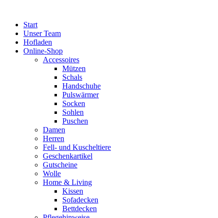
Zum
Inhalt
Start
springen
Unser Team
Hofladen
Online-Shop
Accessoires
Mützen
Schals
Handschuhe
Pulswärmer
Socken
Sohlen
Puschen
Damen
Herren
Fell- und Kuscheltiere
Geschenkartikel
Gutscheine
Wolle
Home & Living
Kissen
Sofadecken
Bettdecken
Pflegehinweise