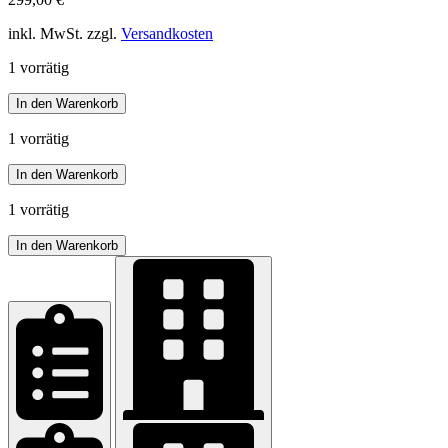
inkl. MwSt. zzgl.
Versandkosten
1 vorrätig
Trachten
In den Warenkorb
Blazer
FIONA
1 vorrätig
Menge
Trachten
In den Warenkorb
Blazer
FIONA
1 vorrätig
Menge
Trachten
In den Warenkorb
Blazer
FIONA
Menge