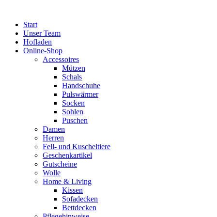
Zum
Inhalt
Start
springen
Unser Team
Hofladen
Online-Shop
Accessoires
Mützen
Schals
Handschuhe
Pulswärmer
Socken
Sohlen
Puschen
Damen
Herren
Fell- und Kuscheltiere
Geschenkartikel
Gutscheine
Wolle
Home & Living
Kissen
Sofadecken
Bettdecken
Pflegehinweise